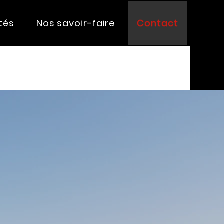
tés
Nos savoir-faire
Contact
S
contact@tmis.fr