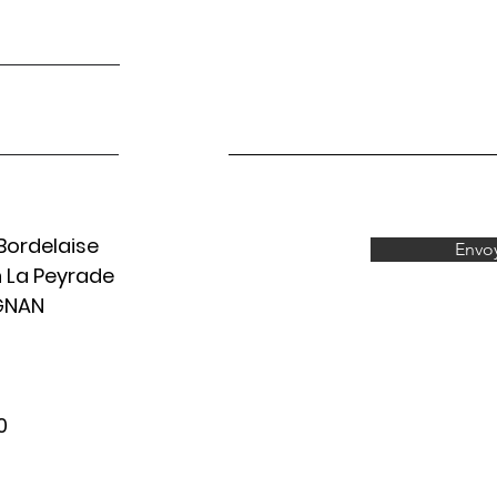
Bordelaise
Envo
n La Peyrade
GNAN
0