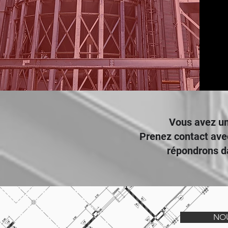
Vous avez un
Prenez contact ave
répondrons da
NO